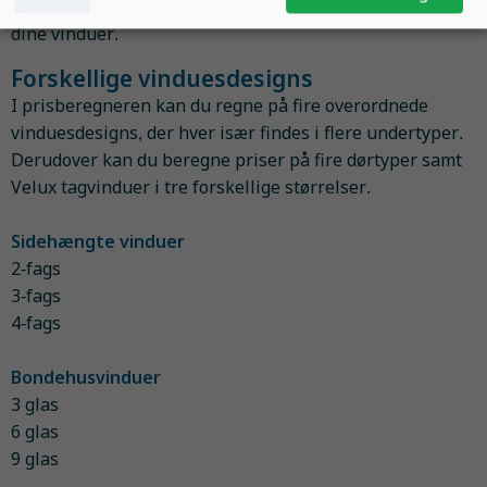
opbygning, anbefales det at kontakte producenten af
dine vinduer.
Forskellige vinduesdesigns
I prisberegneren kan du regne på fire overordnede
vinduesdesigns, der hver især findes i flere undertyper.
Derudover kan du beregne priser på fire dørtyper samt
Velux tagvinduer i tre forskellige størrelser.
Sidehængte vinduer
2-fags
3-fags
4-fags
Bondehusvinduer
3 glas
6 glas
9 glas