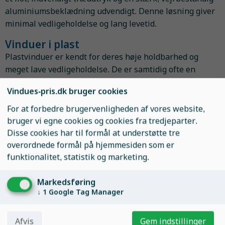
aluminiumsbeklædning udvendigt. Denne løsning giver
minimal vedligeholdelse og lang levetid.
Vinduer i plast
Plastvinduer er kendt for deres høje holdbarhed og
meget lave vedligeholdelse. De er samtidig ofte en
budgetvenlig løsning og kan være særligt velegnede til
Vindues-pris.dk bruger cookies
udsatte miljøer.
For at forbedre brugervenligheden af vores website,
Moderne ruder med energibesparelse
bruger vi egne cookies og cookies fra tredjeparter.
Prisberegneren tager udgangspunkt i moderne
Disse cookies har til formål at understøtte tre
lavenergiruder med høj lysgennemgang og god
overordnede formål på hjemmesiden som er
isoleringsevne. Der bruges som standard en 3-lags
funktionalitet, statistik og marketing.
lavenergirude, som lever op til kravene i
bygningsreglementet BR10
og betegnes som
Markedsføring
lavenergiruder.
↓
1
Google Tag Manager
Ønsker du mere detaljeret information om rudernes
Afvis
Gem indstillinger