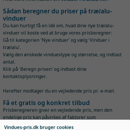
Sådan beregner du priser på træ/alu-
vinduer
Du kan hurtigt få en idé om, hvad dine nye træ/alu-
vinduer vil koste ved at bruge vores prisberegner:
Gå til kategorien ‘Nye vinduer’ og vælg ‘Vinduer i
træ/alu’.
Vælg den ønskede vinduestype og størrelse, og indtast
antal.
Klik på ‘Beregn prisen’ og indtast dine
kontaktoplysninger.
Herefter modtager du en vejledende pris pr. e-mail.
Få et gratis og konkret tilbud
Prisberegneren giver en vejledende pris, men den
endelige pris kan påvirkes af faktorer som
installationens kompleksitet, vinduets placering og
Vindues-pris.dk bruger cookies