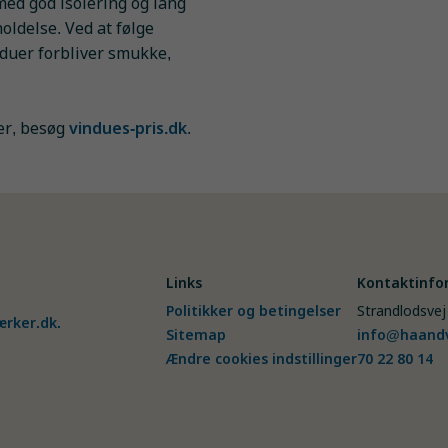
ed god isolering og lang
oldelse. Ved at følge
nduer forbliver smukke,
er, besøg
vindues-pris.dk
.
Links
Kontaktinfo
Politikker og betingelser
Strandlodsvej
rker.dk
.
Sitemap
info@haandv
Ændre cookies indstillinger
70 22 80 14