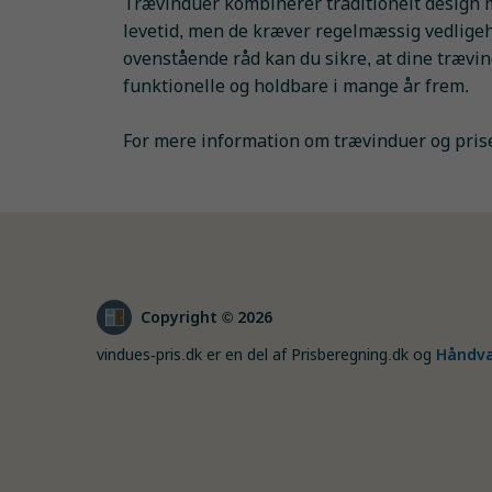
Trævinduer kombinerer traditionelt design m
levetid, men de kræver regelmæssig vedligeh
ovenstående råd kan du sikre, at dine trævi
funktionelle og holdbare i mange år frem.
For mere information om trævinduer og pris
Copyright © 2026
vindues-pris.dk er en del af Prisberegning.dk og
Håndvæ