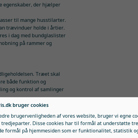
de egenskaber, der hjælper
asser til mange husstilarter.
an trævinduer holde i årtier.
res i dag med bundglaslister
phobning på rammer og
dligeholdelsen. Træet skal
are både funktion og
ing og kontrol af samlinger
is.dk bruger cookies
bedre brugervenligheden af vores website, bruger vi egne co
 trævinduer holder længe.
 tredjeparter. Disse cookies har til formål at understøtte tr
e formål på hjemmesiden som er funktionalitet, statistik o