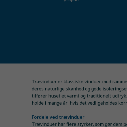
Trævinduer er klassiske vinduer med rammer
deres naturlige skønhed og gode isolerings
tilfører huset et varmt og traditionelt udtry
holde i mange år, hvis det vedligeholdes korr
Fordele ved trævinduer
Trævinduer har flere styrker, som gør dem p