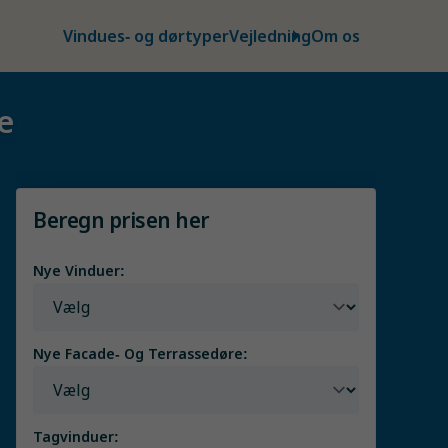
Vindues- og dørtyper
Vejledning
Om os
e
Beregn prisen her
Nye Vinduer:
Nye Facade- Og Terrassedøre:
Tagvinduer: