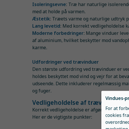
Isoleringsevne
: Træ har naturlige isoleren
med at holde på varmen.
Æstetik
: Træets varme og naturlige udtryk p
Lang levetid
: Med korrekt vedligeholdelse k
Moderne forbedringer
: Mange vinduer leve
af aluminium, hvilket beskytter mod vando
karme.
Udfordringer ved trævinduer
Den største udfordring ved trævinduer er ve
holdes beskyttet mod vind og vejr for at bev
udseende. Dette inkluderer regelmæssig mal
og fuger.
Vindues-pr
Vedligeholdelse af trævinduer
For at for
Korrekt vedligeholdelse er afgørende for, at
cookies fra
Her er de vigtigste punkter:
overordned