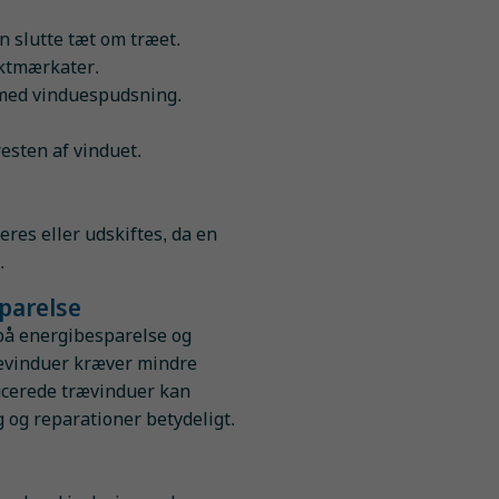
 slutte tæt om træet.
uktmærkater.
med vinduespudsning.
resten af vinduet.
eres eller udskiftes, da en
.
parelse
på energibesparelse og
rævinduer kræver mindre
ducerede trævinduer kan
 og reparationer betydeligt.