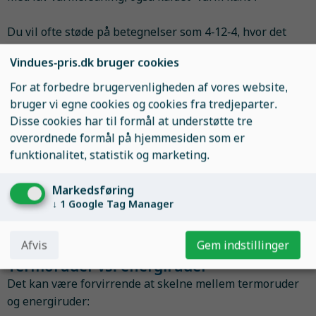
Du vil ofte støde på betegnelser som 4-12-4, hvor det
første og sidste tal angiver glastykkelsen (4 mm), og
Vindues-pris.dk bruger cookies
tallet imellem viser mellemrumsmålet (12 mm).
For at forbedre brugervenligheden af vores website,
Udviklingen mod 3-lags ruder
bruger vi egne cookies og cookies fra tredjeparter.
Flere producenter tilbyder nu 3-lags termoruder med to
Disse cookies har til formål at understøtte tre
isolerende mellemrum. Her anvendes ofte gasarter som
overordnede formål på hjemmesiden som er
argon eller krypton i stedet for almindelig luft. Disse
funktionalitet, statistik og marketing.
gasser har højere massefylde, hvilket reducerer
varmetabet og forbedrer isoleringsevnen.
Markedsføring
Gasserne er usynlige og påvirker ikke
↓
1
Google Tag Manager
lysgennemstrømningen.
Argon og krypton er både sikre for mennesker og miljø.
Afvis
Gem indstillinger
Termoruder vs. energiruder
Det kan være forvirrende at skelne mellem termoruder
og energiruder: