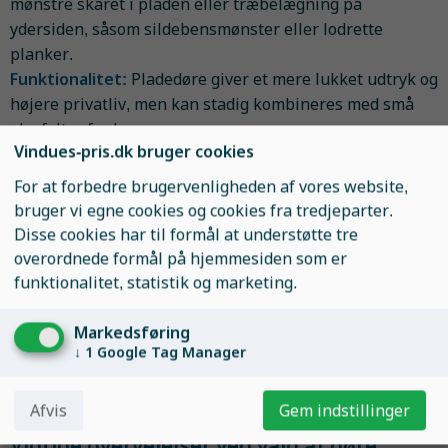
mønstre skåret i pladen eller træbelægning på
ydersiden, såsom sildebensmønster eller lodrette
planker.
Funktionalitet:
Pladedøre giver et mere lukket udtryk og
højere privatliv, men kan stadig kombineres med små
glasfelter for lys.
Vindues-pris.dk bruger cookies
Fyldningsdøre
For at forbedre brugervenligheden af vores website,
Fyldningsdøre består af felter (fyldninger) sat ind i døren
bruger vi egne cookies og cookies fra tredjeparter.
frem for at være lavet af et massivt stykke træ.
Disse cookies har til formål at understøtte tre
Fordele:
Denne type dør giver et klassisk og elegant
overordnede formål på hjemmesiden som er
udtryk, samtidig med at den bevarer styrke og
funktionalitet, statistik og marketing.
holdbarhed
Variation:
Fyldninger kan varieres i mønster og
Markedsføring
↓
1
Google Tag Manager
materiale, hvilket giver mulighed for et skræddersyet
udtryk.
Afvis
Gem indstillinger
Vigtige overvejelser ved valg af døre