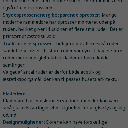
en stor rude eller flere mindre ruder. Derfor kaldes den
også ofte en sprossedør.
Snydesprosser/energibesparende sprosser:
Mange
moderne rammedøre har sprosser monteret udenpå
ruden, hvilket giver illusionen af flere små ruder. Det er
primært et æstetisk valg.
Traditionelle sprosser:
Tidligere blev flere små ruder
samlet i sprosser, da store ruder var dyre. I dag er store
ruder mere energieffektive, da der er færre kolde
samlinger.
Valget af antal ruder er derfor både et stil- og
æstetikspørgsmål, der kan tilpasses husets arkitektur.
Pladedøre
Pladedøre har typisk ingen vinduer, men der kan være
små glasudskæringer eller kighuller for at give lys og kig
ud/ind.
Designmuligheder:
Dørene kan have forskellige